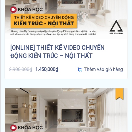
[ONLINE] THIẾT KẾ VIDEO CHUYỂN
ĐỘNG KIẾN TRÚC – NỘI THẤT
Thêm vào giỏ hàng
2,900,000
₫
1,450,000
₫