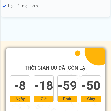
Học trên mọi thiết bị
THỜI GIAN ƯU ĐÃI CÒN LẠI
-8
-18
-59
-51
Ngày
Giờ
Phút
Giây