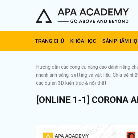
TRANG CHỦ
KHÓA HỌC
SẢN PHẨM HỌ
Hướng dẫn các công cụ nâng cao dành riêng cho
nhanh ánh sáng, setting và vật liệu. Chia sẻ nhữ
các dự án 3D kiến trúc & nội thất.
[ONLINE 1-1] CORONA A