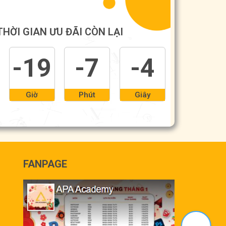
THỜI GIAN ƯU ĐÃI CÒN LẠI
-19
-7
-5
Giờ
Phút
Giây
FANPAGE