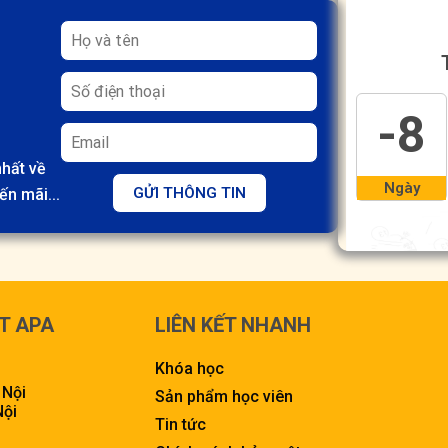
-8
hất về
Ngày
GỬI THÔNG TIN
ến mãi...
T APA
LIÊN KẾT NHANH
Khóa học
 Nội
Sản phẩm học viên
Nội
Tin tức