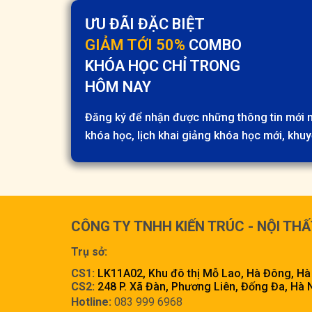
ƯU ĐÃI ĐẶC BIỆT
GIẢM TỚI 50%
COMBO
KHÓA HỌC CHỈ TRONG
HÔM NAY
Đăng ký để nhận được những thông tin mới n
khóa học, lịch khai giảng khóa học mới, khuy
CÔNG TY TNHH KIẾN TRÚC - NỘI THẤ
Trụ sở:
CS1:
LK11A02, Khu đô thị Mỗ Lao, Hà Đông, Hà
CS2:
248 P. Xã Đàn, Phương Liên, Đống Đa, Hà 
Hotline:
083 999 6968