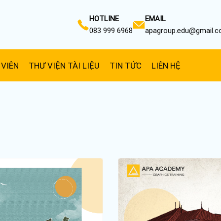
HOTLINE
EMAIL
083 999 6968
apagroup.edu@gmail.
 VIÊN
THƯ VIỆN TÀI LIỆU
TIN TỨC
LIÊN HỆ