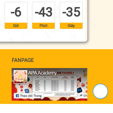
-6
-43
-36
Giờ
Phút
Giây
FANPAGE