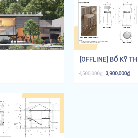
[OFFLINE] BỔ KỸ T
4,500,000
₫
3,900,000
₫