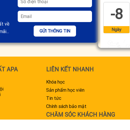
-8
ất về
Ngày
GỬI THÔNG TIN
ãi...
ẤT APA
LIÊN KẾT NHANH
Khóa học
ội
Sản phẩm học viên
i
Tin tức
Chính sách bảo mật
CHĂM SÓC KHÁCH HÀNG
083 999 6968