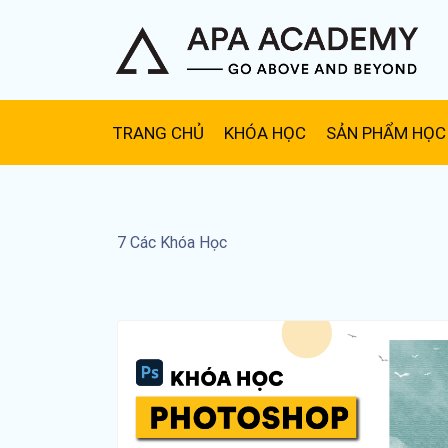
Skip
to
content
TRANG CHỦ
KHÓA HỌC
SẢN PHẨM HỌC
7
Các Khóa Học