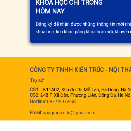
KHÓA HỌC CHỈ TRONG
HÔM NAY
Đăng ký để nhận được những thông tin mới nh
khóa học, lịch khai giảng khóa học mới, khuyến m
CÔNG TY TNHH KIẾN TRÚC - NỘI TH
Trụ sở:
CS1:
LK11A02, Khu đô thị Mỗ Lao, Hà Đông, Hà N
CS2:
248 P. Xã Đàn, Phương Liên, Đống Đa, Hà Nộ
Hotline:
083 999 6968
Email:
apagroup.edu@gmail.com