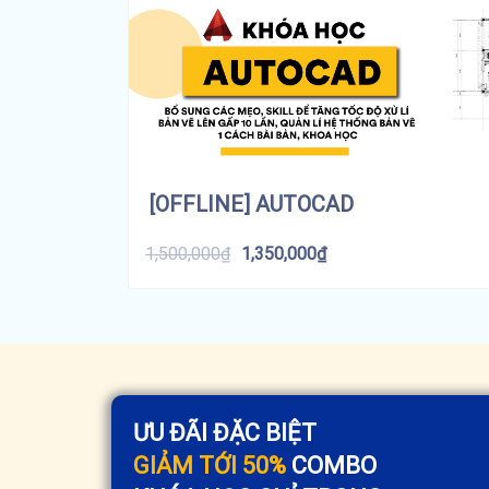
[OFFLINE] AUTOCAD
1,500,000
₫
1,350,000
₫
ƯU ĐÃI ĐẶC BIỆT
GIẢM TỚI 50%
COMBO