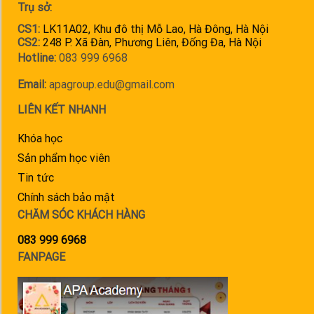
Trụ sở:
CS1:
LK11A02, Khu đô thị Mỗ Lao, Hà Đông, Hà Nội
CS2:
248 P. Xã Đàn, Phương Liên, Đống Đa, Hà Nội
Hotline:
083 999 6968
Email:
apagroup.edu@gmail.com
LIÊN KẾT NHANH
Khóa học
Sản phẩm học viên
Tin tức
Chính sách bảo mật
CHĂM SÓC KHÁCH HÀNG
083 999 6968
FANPAGE