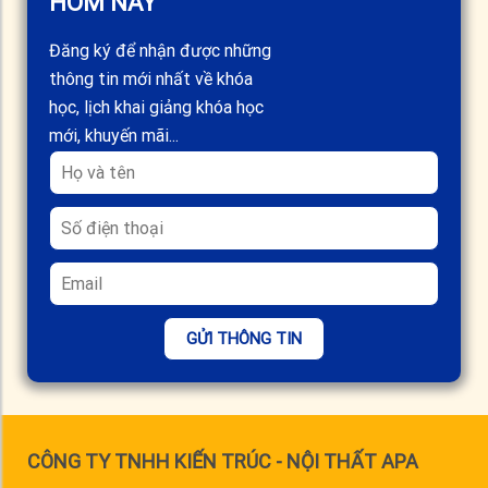
HÔM NAY
Đăng ký để nhận được những
thông tin mới nhất về khóa
học, lịch khai giảng khóa học
mới, khuyến mãi...
GỬI THÔNG TIN
CÔNG TY TNHH KIẾN TRÚC - NỘI THẤT APA