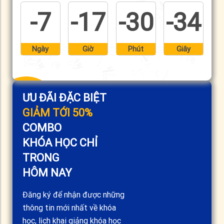
-7
-17
-30
-34
Ngày
Giờ
Phút
Giây
ƯU ĐÃI ĐẶC BIỆT
GIẢM TỚI 50%
COMBO
KHÓA HỌC CHỈ
TRONG
HÔM NAY
Đăng ký để nhận được những
thông tin mới nhất về khóa
học, lịch khai giảng khóa học