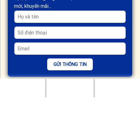
mới, khuyến mãi...
GỬI THÔNG TIN
CÔNG TY TNHH KIẾN TRÚC - NỘI THẤT APA
Trụ sở:
CS1:
LK11A02, Khu đô thị Mỗ Lao, Hà Đông, Hà Nội
CS2:
248 P. Xã Đàn, Phương Liên, Đống Đa, Hà Nội
Hotline:
083 999 6968