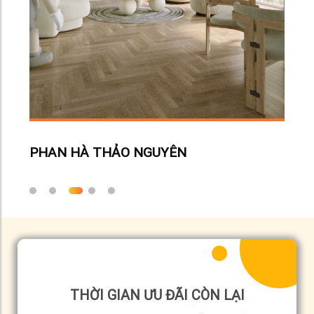
NGU
PHAN HÀ THẢO NGUYÊN
THỜI GIAN ƯU ĐÃI CÒN LẠI