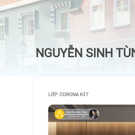
NGUYỄN SINH TÙ
ĐINH THỊ YẾN TRANG
LỚP: CORONA K37