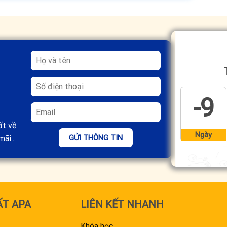
-9
ất về
Ngày
GỬI THÔNG TIN
ãi...
ẤT APA
LIÊN KẾT NHANH
Khóa học