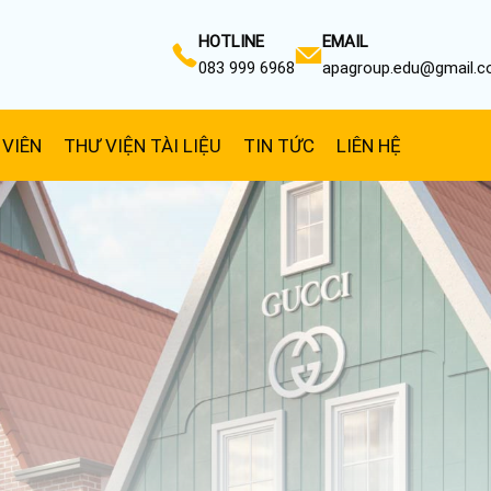
HOTLINE
EMAIL
083 999 6968
apagroup.edu@gmail.
 VIÊN
THƯ VIỆN TÀI LIỆU
TIN TỨC
LIÊN HỆ