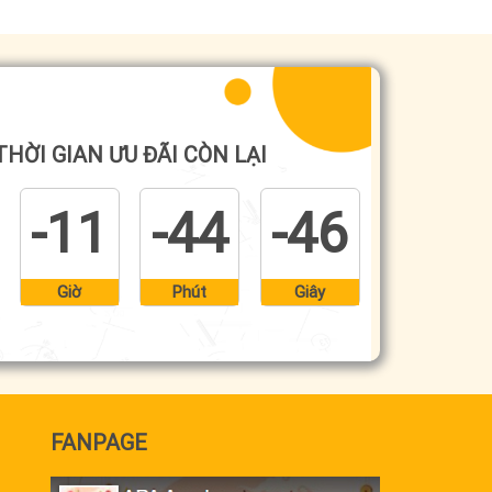
THỜI GIAN ƯU ĐÃI CÒN LẠI
-11
-44
-47
Giờ
Phút
Giây
FANPAGE