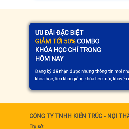
ƯU ĐÃI ĐẶC BIỆT
GIẢM TỚI 50%
COMBO
KHÓA HỌC CHỈ TRONG
HÔM NAY
Đăng ký để nhận được những thông tin mới nh
khóa học, lịch khai giảng khóa học mới, khuyến m
CÔNG TY TNHH KIẾN TRÚC - NỘI TH
Trụ sở: