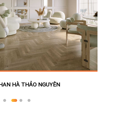
NGUYỄN SI
HAN HÀ THẢO NGUYÊN