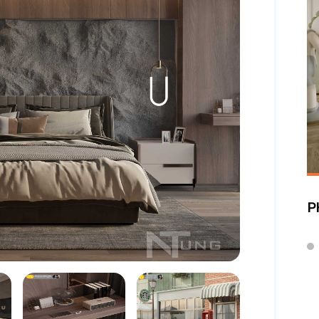
P
TRẦN THỊ MỪNG