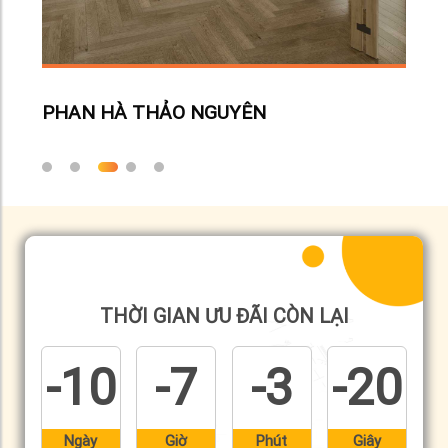
GUYÊN
THỜI GIAN ƯU ĐÃI CÒN LẠI
-10
-7
-3
-21
Ngày
Giờ
Phút
Giây