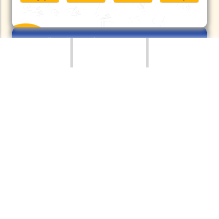
ƯU ĐÃI ĐẶC BIỆT
GIẢM TỚI 50%
COMBO
KHÓA HỌC CHỈ
TRONG
HÔM NAY
Đăng ký để nhận được những
thông tin mới nhất về khóa
học, lịch khai giảng khóa học
mới, khuyến mãi...