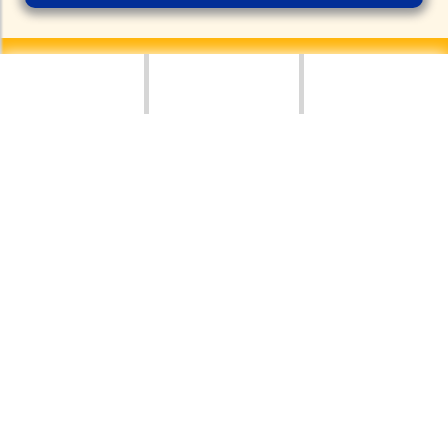
CÔNG TY TNHH KIẾN TRÚC - NỘI THẤT APA
Trụ sở:
CS1:
LK11A02, Khu đô thị Mỗ Lao, Hà Đông, Hà Nội
CS2:
248 P. Xã Đàn, Phương Liên, Đống Đa, Hà Nội
Hotline:
083 999 6968
Email:
apagroup.edu@gmail.com
LIÊN KẾT NHANH
Khóa học
Sản phẩm học viên
Tin tức
Chính sách bảo mật
CHĂM SÓC KHÁCH HÀNG
083 999 6968