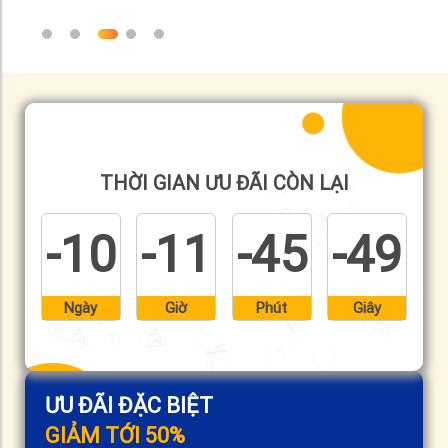
THỜI GIAN ƯU ĐÃI CÒN LẠI
-10
-11
-45
-49
Ngày
Giờ
Phút
Giây
ƯU ĐÃI ĐẶC BIỆT
GIẢM TỚI 50%