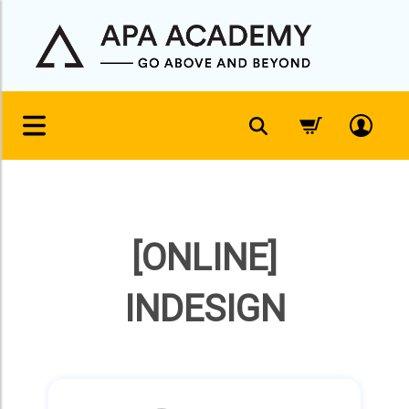
Skip
to
content
[ONLINE]
INDESIGN