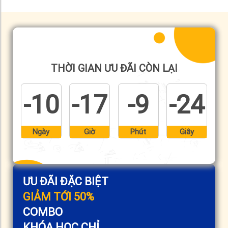
THỜI GIAN ƯU ĐÃI CÒN LẠI
-10
-17
-9
-25
Ngày
Giờ
Phút
Giây
ƯU ĐÃI ĐẶC BIỆT
GIẢM TỚI 50%
COMBO
KHÓA HỌC CHỈ