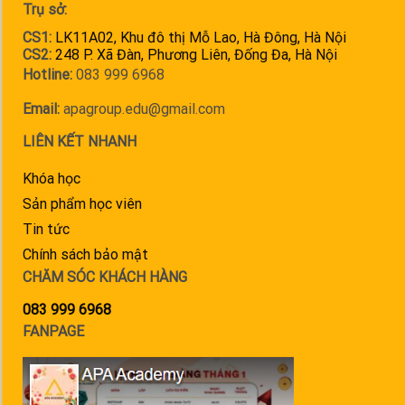
Trụ sở:
CS1:
LK11A02, Khu đô thị Mỗ Lao, Hà Đông, Hà Nội
CS2:
248 P. Xã Đàn, Phương Liên, Đống Đa, Hà Nội
Hotline:
083 999 6968
Email:
apagroup.edu@gmail.com
LIÊN KẾT NHANH
Khóa học
Sản phẩm học viên
Tin tức
Chính sách bảo mật
CHĂM SÓC KHÁCH HÀNG
083 999 6968
FANPAGE