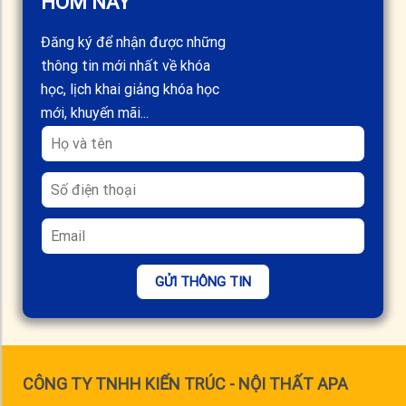
HÔM NAY
Đăng ký để nhận được những
thông tin mới nhất về khóa
học, lịch khai giảng khóa học
mới, khuyến mãi...
GỬI THÔNG TIN
CÔNG TY TNHH KIẾN TRÚC - NỘI THẤT APA