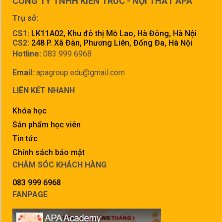
CÔNG TY TNHH KIẾN TRÚC - NỘI THẤT APA
Trụ sở:
CS1:
LK11A02, Khu đô thị Mỗ Lao, Hà Đông, Hà Nội
CS2:
248 P. Xã Đàn, Phương Liên, Đống Đa, Hà Nội
Hotline:
083 999 6968
Email:
apagroup.edu@gmail.com
LIÊN KẾT NHANH
Khóa học
Sản phẩm học viên
Tin tức
Chính sách bảo mật
CHĂM SÓC KHÁCH HÀNG
083 999 6968
FANPAGE