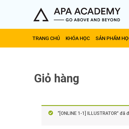
TRANG CHỦ
KHÓA HỌC
SẢN PHẨM HỌ
Giỏ hàng
“[ONLINE 1-1] ILLUSTRATOR” đã đ