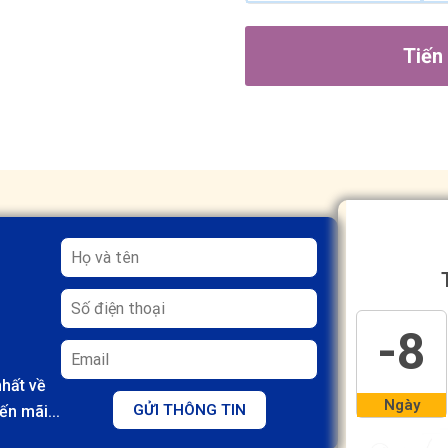
Tiến
-8
hất về
Ngày
GỬI THÔNG TIN
ến mãi...