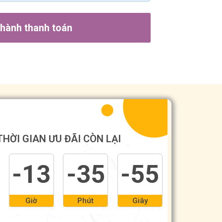
 hành thanh toán
THỜI GIAN ƯU ĐÃI CÒN LẠI
-13
-35
-55
Giờ
Phút
Giây