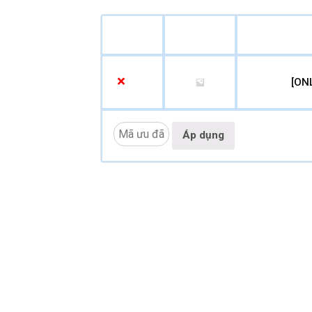
×
[ON
Áp dụng