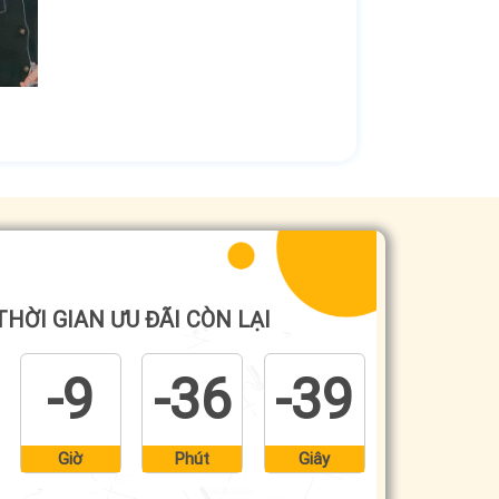
THỜI GIAN ƯU ĐÃI CÒN LẠI
-9
-36
-41
Giờ
Phút
Giây