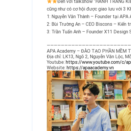
Đến với talkshow “HÀNH TRANG KIẾN 
cũng như có cơ hội được giao lưu với 
1: Nguyễn Văn Thành – Founder tại APA
2: Bùi Trường An – CEO Biscons – Kiến t
3: Trần Tuấn Anh – Founder X11 Design 
————————————————————————
APA Academy – ĐÀO TẠO PHẦN MỀM T
Địa chỉ: LK13, Ngõ 2, Nguyễn Văn Lộc, M
Youtube:
https://www.youtube.com/c/a
Website:
https://apaacademy.vn