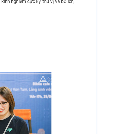
nh nghiệm cực kỳ thú vị và bổ ích,