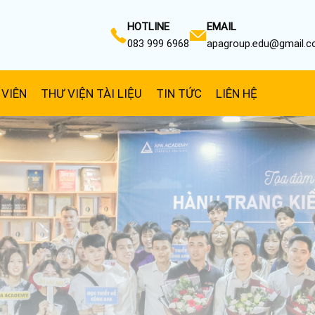
HOTLINE
EMAIL
083 999 6968
apagroup.edu@gmail.
 VIÊN
THƯ VIỆN TÀI LIỆU
TIN TỨC
LIÊN HỆ