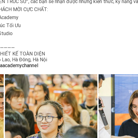
TRÚC SƯ”, các bạn sẽ nhận được những kiến thức, kỹ năng và ki
3 KHÁCH MỜI CỰC CHẤT:
 Academy
rúc Tối Ưu
Studio
————
HIẾT KẾ TOÀN DIỆN
ỗ Lao, Hà Đông, Hà Nội
paacademychannel