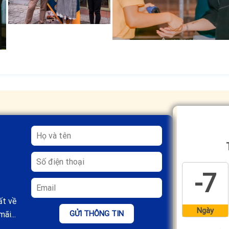
-7
ất về
Ngày
GỬI THÔNG TIN
ãi...