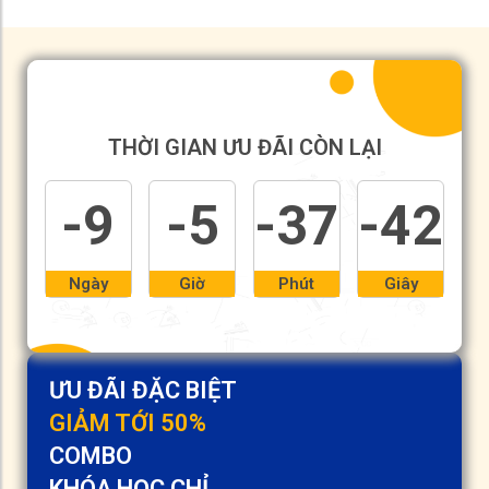
THỜI GIAN ƯU ĐÃI CÒN LẠI
-9
-5
-37
-42
Ngày
Giờ
Phút
Giây
ƯU ĐÃI ĐẶC BIỆT
GIẢM TỚI 50%
COMBO
KHÓA HỌC CHỈ