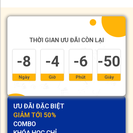
THỜI GIAN ƯU ĐÃI CÒN LẠI
-8
-4
-6
-50
Ngày
Giờ
Phút
Giây
ƯU ĐÃI ĐẶC BIỆT
GIẢM TỚI 50%
COMBO
KHÓA HỌC CHỈ