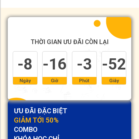
THỜI GIAN ƯU ĐÃI CÒN LẠI
-8
-16
-3
-52
Ngày
Giờ
Phút
Giây
ƯU ĐÃI ĐẶC BIỆT
GIẢM TỚI 50%
COMBO
KHÓA HỌC CHỈ