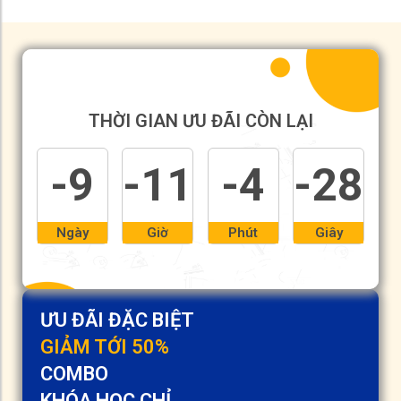
THỜI GIAN ƯU ĐÃI CÒN LẠI
-9
-11
-4
-28
Ngày
Giờ
Phút
Giây
ƯU ĐÃI ĐẶC BIỆT
GIẢM TỚI 50%
COMBO
KHÓA HỌC CHỈ