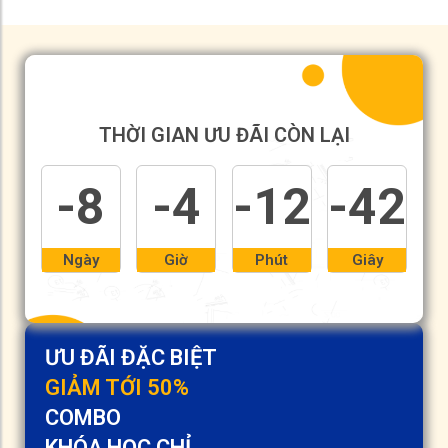
THỜI GIAN ƯU ĐÃI CÒN LẠI
-8
-4
-12
-42
Ngày
Giờ
Phút
Giây
ƯU ĐÃI ĐẶC BIỆT
GIẢM TỚI 50%
COMBO
KHÓA HỌC CHỈ