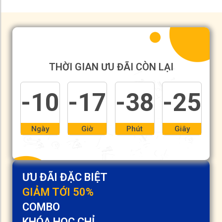
THỜI GIAN ƯU ĐÃI CÒN LẠI
-10
-17
-38
-26
Ngày
Giờ
Phút
Giây
ƯU ĐÃI ĐẶC BIỆT
GIẢM TỚI 50%
COMBO
KHÓA HỌC CHỈ