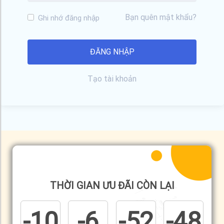
Bạn quên mật khẩu?
Ghi nhớ đăng nhập
Tạo tài khoản
THỜI GIAN ƯU ĐÃI CÒN LẠI
-10
-6
-52
-48