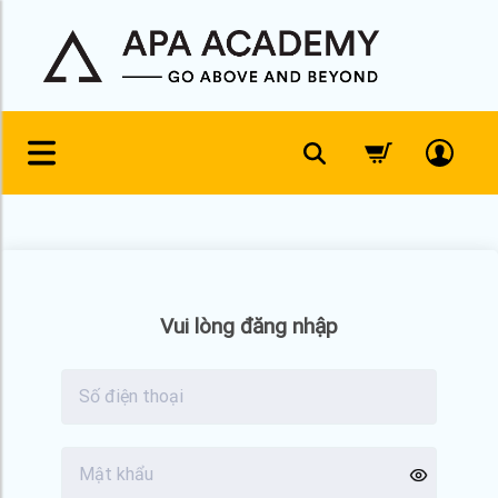
Skip
to
content
Vui lòng đăng nhập