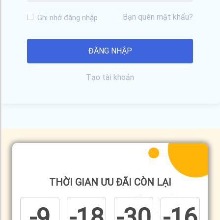
Bạn quên mật khẩu?
Ghi nhớ đăng nhập
Tạo tài khoản
THỜI GIAN ƯU ĐÃI CÒN LẠI
-9
-18
-30
-16