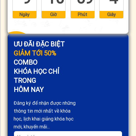
Ngày
Giờ
Phút
Giây
ƯU ĐÃI ĐẶC BIỆT
GIẢM TỚI 50%
COMBO
KHÓA HỌC CHỈ
TRONG
HÔM NAY
Đăng ký để nhận được những
thông tin mới nhất về khóa
học, lịch khai giảng khóa học
mới, khuyến mãi...