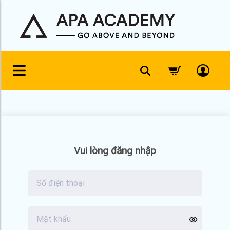
Skip
to
content
Vui lòng đăng nhập