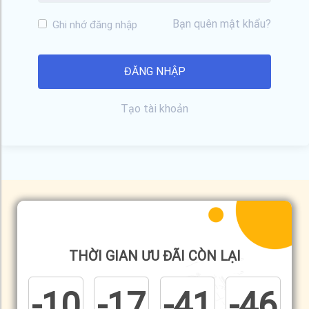
Bạn quên mật khẩu?
Ghi nhớ đăng nhập
Tạo tài khoản
THỜI GIAN ƯU ĐÃI CÒN LẠI
-10
-17
-41
-46