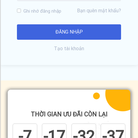
Bạn quên mật khẩu?
Ghi nhớ đăng nhập
Tạo tài khoản
THỜI GIAN ƯU ĐÃI CÒN LẠI
-7
-17
-32
-37