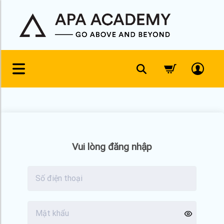
Skip
to
content
Vui lòng đăng nhập