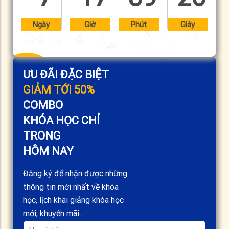
Ngày
Giờ
Phút
Giây
ƯU ĐÃI ĐẶC BIỆT
GIẢM TỚI 50%
COMBO
KHÓA HỌC CHỈ
TRONG
HÔM NAY
Đăng ký để nhận được những
thông tin mới nhất về khóa
học, lịch khai giảng khóa học
mới, khuyến mãi...