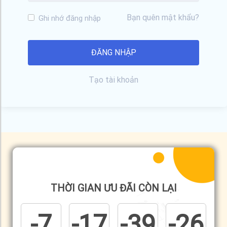
Bạn quên mật khẩu?
Ghi nhớ đăng nhập
Tạo tài khoản
THỜI GIAN ƯU ĐÃI CÒN LẠI
-7
-17
-39
-27