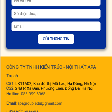
GỬI THÔNG TIN
CÔNG TY TNHH KIẾN TRÚC - NỘI THẤT APA
Trụ sở:
CS1:
LK11A02, Khu đô thị Mỗ Lao, Hà Đông, Hà Nội
CS2:
248 P. Xã Đàn, Phương Liên, Đống Đa, Hà Nội
Hotline:
083 999 6968
Email:
apagroup.edu@gmail.com