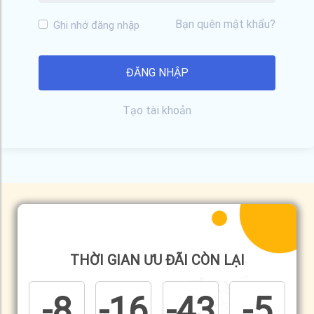
Bạn quên mật khẩu?
Ghi nhớ đăng nhập
Tạo tài khoản
THỜI GIAN ƯU ĐÃI CÒN LẠI
-8
-16
-43
-5