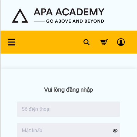
Skip
to
content
Vui lòng đăng nhập