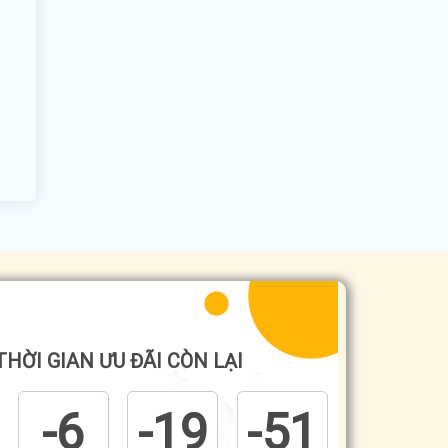
THỜI GIAN ƯU ĐÃI CÒN LẠI
-6
-19
-52