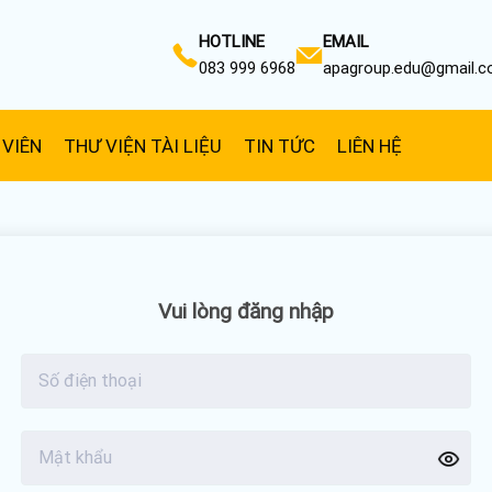
HOTLINE
EMAIL
083 999 6968
apagroup.edu@gmail.
 VIÊN
THƯ VIỆN TÀI LIỆU
TIN TỨC
LIÊN HỆ
Vui lòng đăng nhập