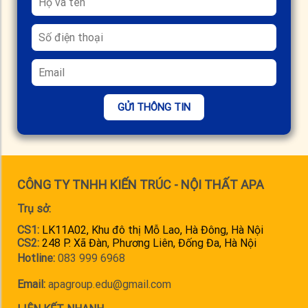
GỬI THÔNG TIN
CÔNG TY TNHH KIẾN TRÚC - NỘI THẤT APA
Trụ sở:
CS1:
LK11A02, Khu đô thị Mỗ Lao, Hà Đông, Hà Nội
CS2:
248 P. Xã Đàn, Phương Liên, Đống Đa, Hà Nội
Hotline:
083 999 6968
Email:
apagroup.edu@gmail.com