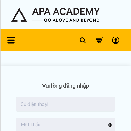
Skip
to
content
Vui lòng đăng nhập