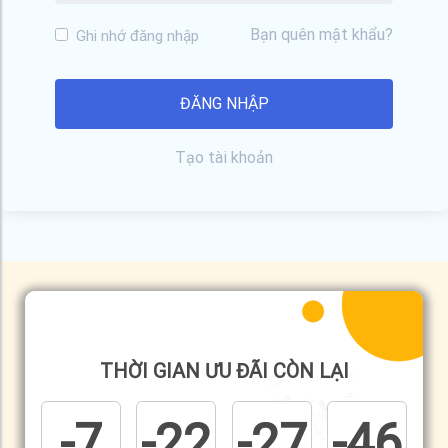
Bạn quên mật khẩu?
Ghi nhớ đăng nhập
Tạo tài khoản
THỜI GIAN ƯU ĐÃI CÒN LẠI
-7
-22
-27
-46