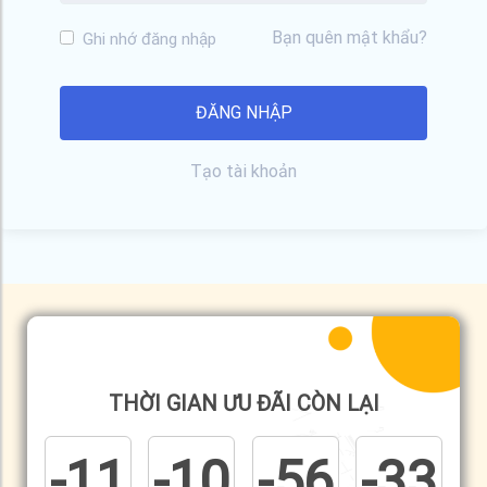
Bạn quên mật khẩu?
Ghi nhớ đăng nhập
Tạo tài khoản
THỜI GIAN ƯU ĐÃI CÒN LẠI
-11
-10
-56
-33