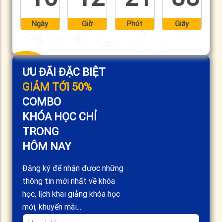
Ngày
Giờ
Phút
Giây
ƯU ĐÃI ĐẶC BIỆT
GIẢM TỚI 50%
COMBO
KHÓA HỌC CHỈ
TRONG
HÔM NAY
Đăng ký để nhận được những
thông tin mới nhất về khóa
học, lịch khai giảng khóa học
mới, khuyến mãi...