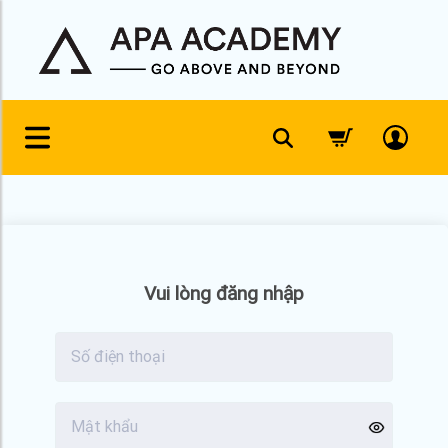
Skip
to
content
Vui lòng đăng nhập