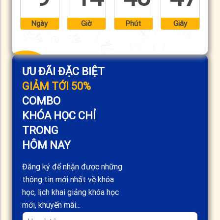
Ngày
Giờ
Phút
Giây
ƯU ĐÃI ĐẶC BIỆT
GIẢM TỚI 50%
COMBO
KHÓA HỌC CHỈ
TRONG
HÔM NAY
Đăng ký để nhận được những
thông tin mới nhất về khóa
học, lịch khai giảng khóa học
mới, khuyến mãi...