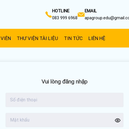
HOTLINE
EMAIL
083 999 6968
apagroup.edu@gmail.
 VIÊN
THƯ VIỆN TÀI LIỆU
TIN TỨC
LIÊN HỆ
Vui lòng đăng nhập