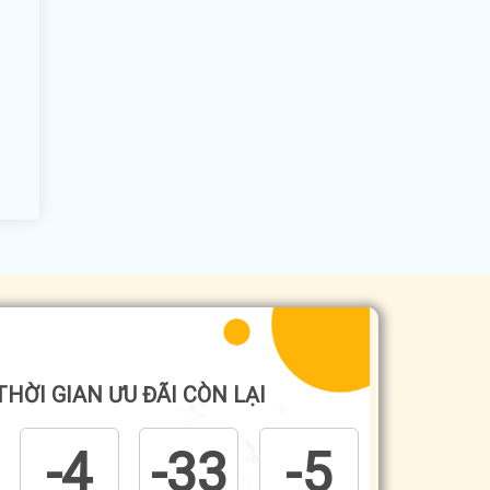
THỜI GIAN ƯU ĐÃI CÒN LẠI
-4
-33
-5