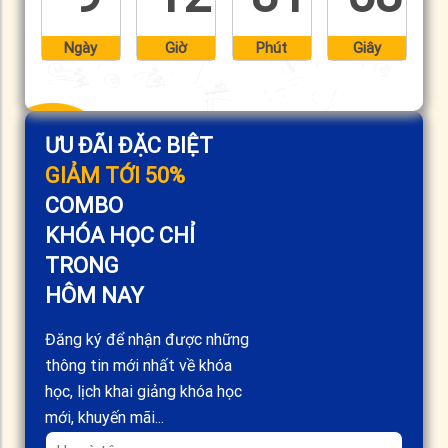
Ngày
Giờ
Phút
Giây
ƯU ĐÃI ĐẶC BIỆT
GIẢM TỚI 50%
COMBO
KHÓA HỌC CHỈ
TRONG
HÔM NAY
Đăng ký để nhận được những
thông tin mới nhất về khóa
học, lịch khai giảng khóa học
mới, khuyến mãi...