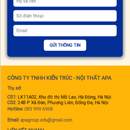
GỬI THÔNG TIN
CÔNG TY TNHH KIẾN TRÚC - NỘI THẤT APA
Trụ sở:
CS1:
LK11A02, Khu đô thị Mỗ Lao, Hà Đông, Hà Nội
CS2:
248 P. Xã Đàn, Phương Liên, Đống Đa, Hà Nội
Hotline:
083 999 6968
Email:
apagroup.edu@gmail.com