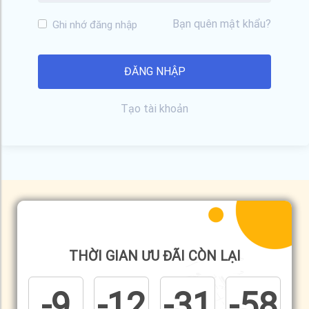
Bạn quên mật khẩu?
Ghi nhớ đăng nhập
Tạo tài khoản
THỜI GIAN ƯU ĐÃI CÒN LẠI
-9
-12
-31
-58