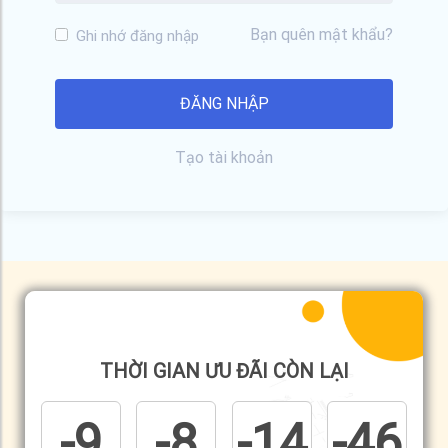
Bạn quên mật khẩu?
Ghi nhớ đăng nhập
Tạo tài khoản
THỜI GIAN ƯU ĐÃI CÒN LẠI
-9
-8
-14
-46