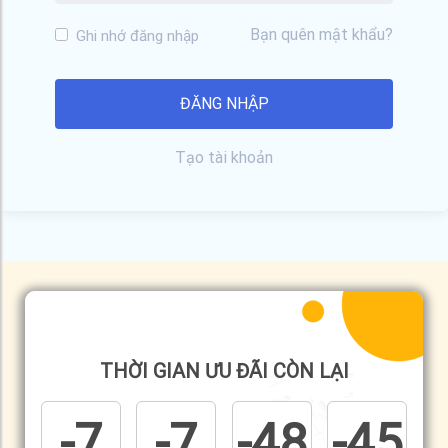
Bạn quên mật khẩu?
Ghi nhớ đăng nhập
Tạo tài khoản
THỜI GIAN ƯU ĐÃI CÒN LẠI
-7
-7
-48
-45