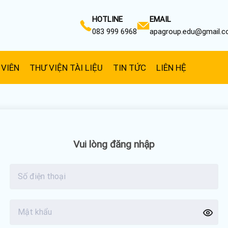
HOTLINE
EMAIL
083 999 6968
apagroup.edu@gmail.
 VIÊN
THƯ VIỆN TÀI LIỆU
TIN TỨC
LIÊN HỆ
Vui lòng đăng nhập