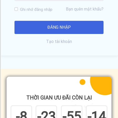
Bạn quên mật khẩu?
Ghi nhớ đăng nhập
Tạo tài khoản
THỜI GIAN ƯU ĐÃI CÒN LẠI
-8
-23
-55
-14