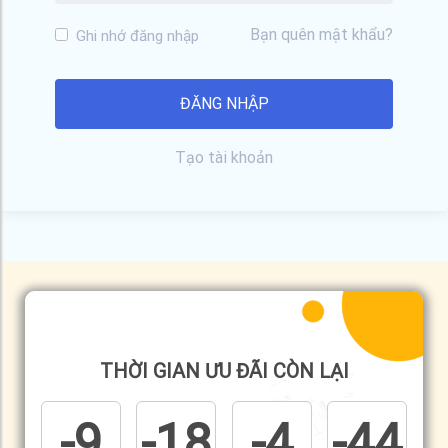
Bạn quên mật khẩu?
Ghi nhớ đăng nhập
Tạo tài khoản
THỜI GIAN ƯU ĐÃI CÒN LẠI
-9
-18
-4
-44