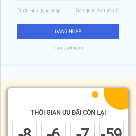
Bạn quên mật khẩu?
Ghi nhớ đăng nhập
Tạo tài khoản
THỜI GIAN ƯU ĐÃI CÒN LẠI
-8
-6
-7
-59