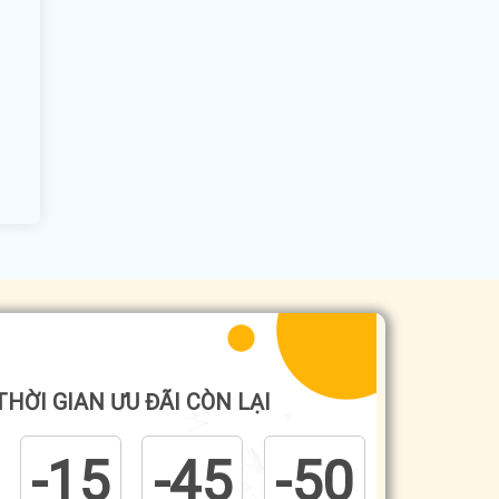
THỜI GIAN ƯU ĐÃI CÒN LẠI
-15
-45
-50