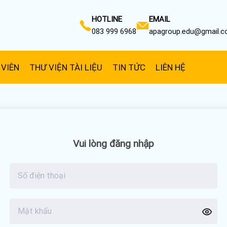
HOTLINE
EMAIL
083 999 6968
apagroup.edu@gmail.
 VIÊN
THƯ VIỆN TÀI LIỆU
TIN TỨC
LIÊN HỆ
Vui lòng đăng nhập