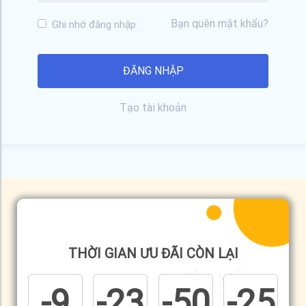
Bạn quên mật khẩu?
Ghi nhớ đăng nhập
Tạo tài khoản
THỜI GIAN ƯU ĐÃI CÒN LẠI
-9
-23
-50
-25