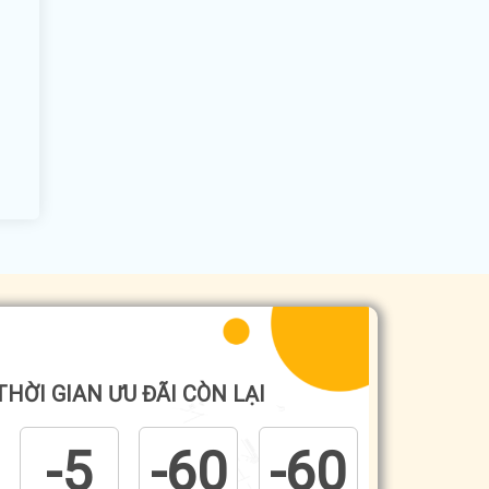
THỜI GIAN ƯU ĐÃI CÒN LẠI
-6
-1
-1