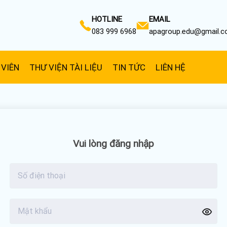
HOTLINE
EMAIL
083 999 6968
apagroup.edu@gmail.
 VIÊN
THƯ VIỆN TÀI LIỆU
TIN TỨC
LIÊN HỆ
Vui lòng đăng nhập