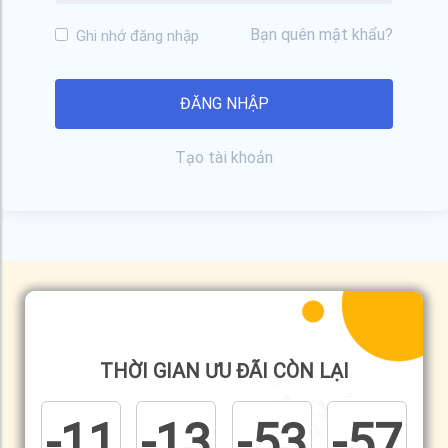
Bạn quên mật khẩu?
Ghi nhớ đăng nhập
Tạo tài khoản
THỜI GIAN ƯU ĐÃI CÒN LẠI
-11
-13
-53
-57