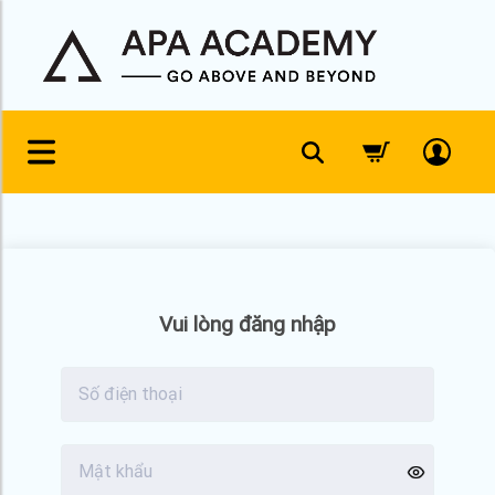
Skip
to
content
Vui lòng đăng nhập