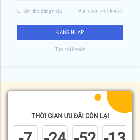
Bạn quên mật khẩu?
Ghi nhớ đăng nhập
Tạo tài khoản
THỜI GIAN ƯU ĐÃI CÒN LẠI
-7
-24
-52
-13