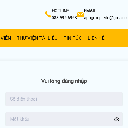
HOTLINE
EMAIL
083 999 6968
apagroup.edu@gmail.
 VIÊN
THƯ VIỆN TÀI LIỆU
TIN TỨC
LIÊN HỆ
Vui lòng đăng nhập