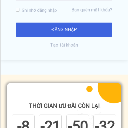
Bạn quên mật khẩu?
Ghi nhớ đăng nhập
Tạo tài khoản
THỜI GIAN ƯU ĐÃI CÒN LẠI
-8
-21
-50
-32