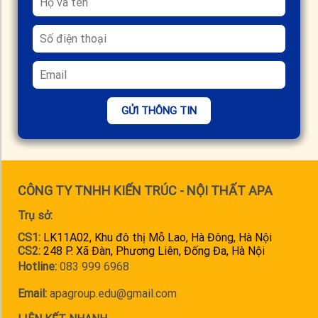
GỬI THÔNG TIN
CÔNG TY TNHH KIẾN TRÚC - NỘI THẤT APA
Trụ sở:
CS1:
LK11A02, Khu đô thị Mỗ Lao, Hà Đông, Hà Nội
CS2:
248 P. Xã Đàn, Phương Liên, Đống Đa, Hà Nội
Hotline:
083 999 6968
Email:
apagroup.edu@gmail.com