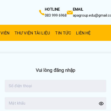
HOTLINE
EMAIL
083 999 6968
apagroup.edu@gmail.
 VIÊN
THƯ VIỆN TÀI LIỆU
TIN TỨC
LIÊN HỆ
Vui lòng đăng nhập